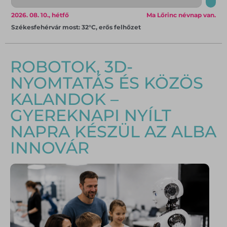
2026. 08. 10., hétfő
Ma Lőrinc névnap van.
Székesfehérvár most: 32°C, erős felhőzet
ROBOTOK, 3D-
NYOMTATÁS ÉS KÖZÖS
KALANDOK –
GYEREKNAPI NYÍLT
NAPRA KÉSZÜL AZ ALBA
INNOVÁR