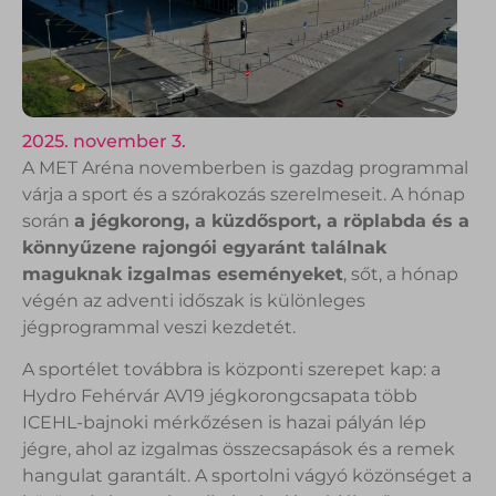
2025. november 3.
A MET Aréna novemberben is gazdag programmal
várja a sport és a szórakozás szerelmeseit. A hónap
során
a jégkorong, a küzdősport, a röplabda és a
könnyűzene rajongói egyaránt találnak
maguknak izgalmas eseményeket
, sőt, a hónap
végén az adventi időszak is különleges
jégprogrammal veszi kezdetét.
A sportélet továbbra is központi szerepet kap: a
Hydro Fehérvár AV19 jégkorongcsapata több
ICEHL-bajnoki mérkőzésen is hazai pályán lép
jégre, ahol az izgalmas összecsapások és a remek
hangulat garantált. A sportolni vágyó közönséget a