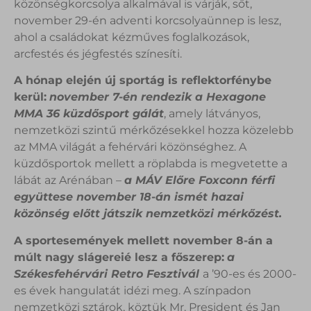
közönségkorcsolya alkalmával is várják, sőt,
november 29-én adventi korcsolyaünnep is lesz,
ahol a családokat kézműves foglalkozások,
arcfestés és jégfestés színesíti.
A hónap elején új sportág is reflektorfénybe
kerül:
november 7-én rendezik a Hexagone
MMA 36 küzdősport gálát
, amely látványos,
nemzetközi szintű mérkőzésekkel hozza közelebb
az MMA világát a fehérvári közönséghez. A
küzdősportok mellett a röplabda is megvetette a
lábát az Arénában –
a MÁV Előre Foxconn férfi
együttese november 18-án ismét hazai
közönség előtt játszik nemzetközi mérkőzést.
A sportesemények mellett november 8-án a
múlt nagy slágereié lesz a főszerep:
a
Székesfehérvári Retro Fesztivál
a ’90-es és 2000-
es évek hangulatát idézi meg. A színpadon
nemzetközi sztárok, köztük Mr. President és Jan