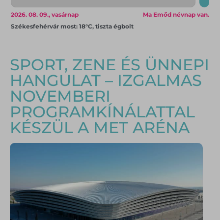
2026. 08. 09., vasárnap
Ma Emőd névnap van.
Székesfehérvár most: 18°C, tiszta égbolt
SPORT, ZENE ÉS ÜNNEPI
HANGULAT – IZGALMAS
NOVEMBERI
PROGRAMKÍNÁLATTAL
KÉSZÜL A MET ARÉNA