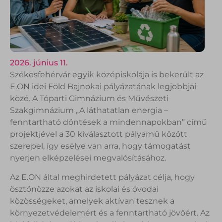
2026. június 11.
Székesfehérvár egyik középiskolája is bekerült az
E.ON idei Föld Bajnokai pályázatának legjobbjai
közé. A Tóparti Gimnázium és Művészeti
Szakgimnázium „A láthatatlan energia –
fenntartható döntések a mindennapokban” című
projektjével a 30 kiválasztott pályamű között
szerepel, így esélye van arra, hogy támogatást
nyerjen elképzelései megvalósításához.
Az E.ON által meghirdetett pályázat célja, hogy
ösztönözze azokat az iskolai és óvodai
közösségeket, amelyek aktívan tesznek a
környezetvédelemért és a fenntartható jövőért. Az