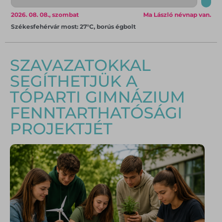
2026. 08. 08., szombat
Ma László névnap van.
Székesfehérvár most: 27°C, borús égbolt
SZAVAZATOKKAL
SEGÍTHETJÜK A
TÓPARTI GIMNÁZIUM
FENNTARTHATÓSÁGI
PROJEKTJÉT