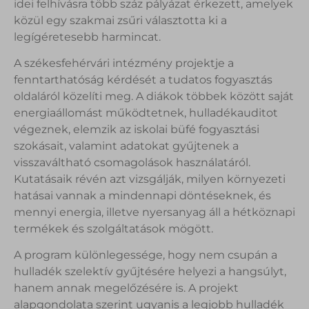
idei felhívásra több száz pályázat érkezett, amelyek
közül egy szakmai zsűri választotta ki a
legígéretesebb harmincat.
A székesfehérvári intézmény projektje a
fenntarthatóság kérdését a tudatos fogyasztás
oldaláról közelíti meg. A diákok többek között saját
energiaállomást működtetnek, hulladékauditot
végeznek, elemzik az iskolai büfé fogyasztási
szokásait, valamint adatokat gyűjtenek a
visszaváltható csomagolások használatáról.
Kutatásaik révén azt vizsgálják, milyen környezeti
hatásai vannak a mindennapi döntéseknek, és
mennyi energia, illetve nyersanyag áll a hétköznapi
termékek és szolgáltatások mögött.
A program különlegessége, hogy nem csupán a
hulladék szelektív gyűjtésére helyezi a hangsúlyt,
hanem annak megelőzésére is. A projekt
alapgondolata szerint ugyanis a legjobb hulladék