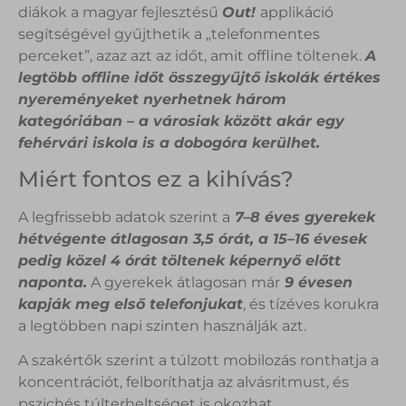
diákok a magyar fejlesztésű
Out!
applikáció
segítségével gyűjthetik a „telefonmentes
perceket”, azaz azt az időt, amit offline töltenek.
A
legtöbb offline időt összegyűjtő iskolák értékes
nyereményeket nyerhetnek három
kategóriában – a városiak között akár egy
fehérvári iskola is a dobogóra kerülhet.
Miért fontos ez a kihívás?
A legfrissebb adatok szerint a
7–8 éves gyerekek
hétvégente átlagosan 3,5 órát, a 15–16 évesek
pedig közel 4 órát töltenek képernyő előtt
naponta.
A gyerekek átlagosan már
9 évesen
kapják meg első telefonjukat
, és tízéves korukra
a legtöbben napi szinten használják azt.
A szakértők szerint a túlzott mobilozás ronthatja a
koncentrációt, felboríthatja az alvásritmust, és
pszichés túlterheltséget is okozhat.