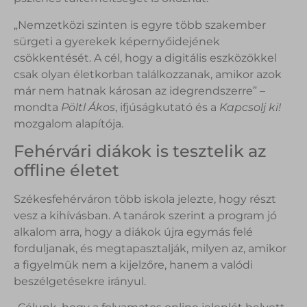
„Nemzetközi szinten is egyre több szakember
sürgeti a gyerekek képernyőidejének
csökkentését. A cél, hogy a digitális eszközökkel
csak olyan életkorban találkozzanak, amikor azok
már nem hatnak károsan az idegrendszerre” –
mondta
Pöltl Ákos
, ifjúságkutató és a
Kapcsolj ki!
mozgalom alapítója.
Fehérvári diákok is tesztelik az
offline életet
Székesfehérváron több iskola jelezte, hogy részt
vesz a kihívásban. A tanárok szerint a program jó
alkalom arra, hogy a diákok újra egymás felé
forduljanak, és megtapasztalják, milyen az, amikor
a figyelmük nem a kijelzőre, hanem a valódi
beszélgetésekre irányul.