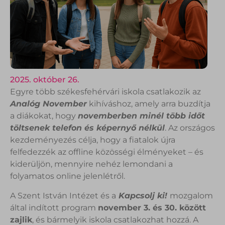
2025. október 26.
Egyre több székesfehérvári iskola csatlakozik az
Analóg November
kihíváshoz, amely arra buzdítja
a diákokat, hogy
novemberben minél több időt
töltsenek telefon és képernyő nélkül
. Az országos
kezdeményezés célja, hogy a fiatalok újra
felfedezzék az offline közösségi élményeket – és
kiderüljön, mennyire nehéz lemondani a
folyamatos online jelenlétről.
A Szent István Intézet és a
Kapcsolj ki!
mozgalom
által indított program
november 3. és 30. között
zajlik
, és bármelyik iskola csatlakozhat hozzá. A