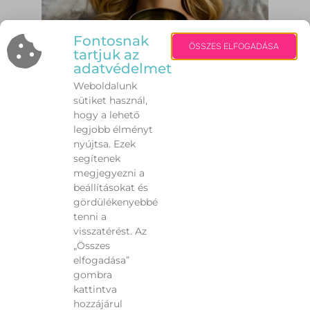
Fontosnak
ÖSSZES ELFOGADÁSA
tartjuk az
adatvédelmet
Weboldalunk
sütiket használ,
hogy a lehető
legjobb élményt
nyújtsa. Ezek
segítenek
megjegyezni a
beállításokat és
gördülékenyebbé
tenni a
visszatérést. Az
„Összes
VISSZA
elfogadása”
gombra
kattintva
hozzájárul