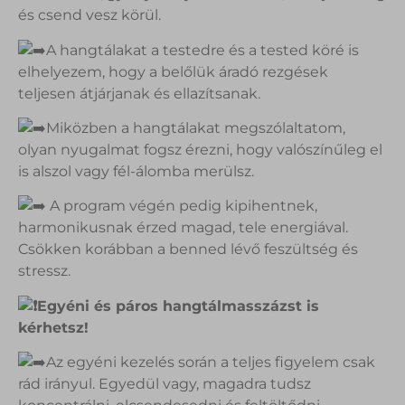
és csend vesz körül.
A hangtálakat a testedre és a tested köré is
elhelyezem, hogy a belőlük áradó rezgések
teljesen átjárjanak és ellazítsanak.
Miközben a hangtálakat megszólaltatom,
olyan nyugalmat fogsz érezni, hogy valószínűleg el
is alszol vagy fél-álomba merülsz.
A program végén pedig kipihentnek,
harmonikusnak érzed magad, tele energiával.
Csökken korábban a benned lévő feszültség és
stressz.
Egyéni és páros hangtálmasszázst is
kérhetsz!
Az egyéni kezelés során a teljes figyelem csak
rád irányul. Egyedül vagy, magadra tudsz