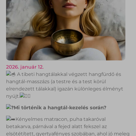
2026. január 12.
A tibeti hangtálakkal végzett hangfürdő és
hangtál-masszázs (a testre és a test körül
elrendezett tálakkal) igazán különleges élményt
nyújt.
Mi történik a hangtál-kezelés során?
Kényelmes matracon, puha takaróval
betakarva, párnával a fejed alatt fekszel az
elsötétített, gyertyafényes szobában, ahol jó meleg