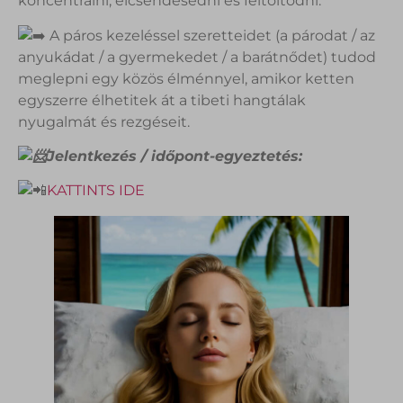
koncentrálni, elcsendesedni és feltöltődni.
A páros kezeléssel szeretteidet (a párodat / az
anyukádat / a gyermekedet / a barátnődet) tudod
meglepni egy közös élménnyel, amikor ketten
egyszerre élhetitek át a tibeti hangtálak
nyugalmát és rezgéseit.
Jelentkezés / időpont-egyeztetés:
KATTINTS IDE