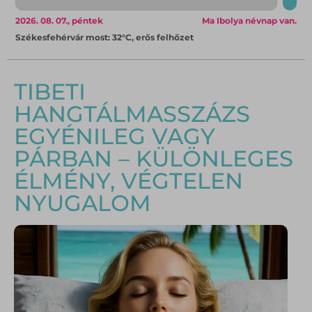
2026. 08. 07., péntek
Ma Ibolya névnap van.
Székesfehérvár most: 32°C, erős felhőzet
TIBETI
HANGTÁLMASSZÁZS
EGYÉNILEG VAGY
PÁRBAN – KÜLÖNLEGES
ÉLMÉNY, VÉGTELEN
NYUGALOM