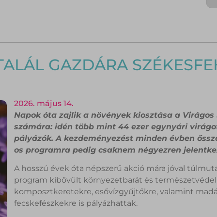
 TALÁL GAZDÁRA SZÉKESF
2026. május 14.
Napok óta zajlik a növények kiosztása a Virágos
számára: idén több mint 44 ezer egynyári virágot
pályázók. A kezdeményezést minden évben őssze
os programra pedig csaknem négyezren jelentke
A hosszú évek óta népszerű akció mára jóval túlmuta
program kibővült környezetbarát és természetvédelm
komposztkeretekre, esővízgyűjtőkre, valamint madár
fecskefészkekre is pályázhattak.