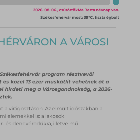
2026. 08. 06., csütörtök
Ma Berta névnap van.
Székesfehérvár most: 39°C, tiszta égbolt
EHÉRVÁRON A VÁROSI
 Székesfehérvár program résztvevői
 és közel 13 ezer muskátlit vehetnek át a
l hirdeti meg a Városgondnokság, a 2026-
ztek.
t a virágosztáson. Az elmúlt időszakban a
i elemekkel is: a lakosok
- és denevérodúkra, illetve mű