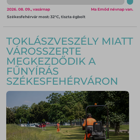
2026. 08. 09., vasárnap
Ma Emőd névnap van.
Székesfehérvár most: 32°C, tiszta égbolt
TOKLÁSZVESZÉLY MIATT
VÁROSSZERTE
MEGKEZDŐDIK A
FŰNYÍRÁS
SZÉKESFEHÉRVÁRON