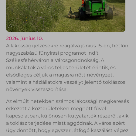
2026. június 10.
A lakossági jelzésekre reagálva június 15-én, hétfőn
nagyszabású fűnyírási programot indít
Székesfehérváron a Városgondnokság. A
munkálatok a város teljes területét érintik, és
elsődleges céljuk a magasra nőtt növényzet,
valamint a háziállatokra veszélyt jelentő toklászos
növények visszaszorítása.
Az elmúlt hetekben számos lakossági megkeresés
érkezett a közterületeken megnőtt fűvel
kapcsolatban, különösen kutyatartók részéről, akik
a toklász terjedése miatt aggódnak. A város ezért
úgy döntött, hogy egyszeri, átfogó kaszálást végez