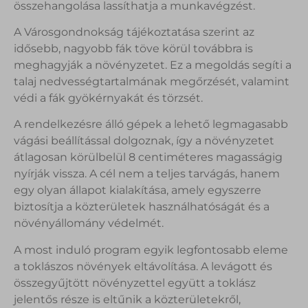
összehangolása lassíthatja a munkavégzést.
A Városgondnokság tájékoztatása szerint az
idősebb, nagyobb fák töve körül továbbra is
meghagyják a növényzetet. Ez a megoldás segíti a
talaj nedvességtartalmának megőrzését, valamint
védi a fák gyökérnyakát és törzsét.
A rendelkezésre álló gépek a lehető legmagasabb
vágási beállítással dolgoznak, így a növényzetet
átlagosan körülbelül 8 centiméteres magasságig
nyírják vissza. A cél nem a teljes tarvágás, hanem
egy olyan állapot kialakítása, amely egyszerre
biztosítja a közterületek használhatóságát és a
növényállomány védelmét.
A most induló program egyik legfontosabb eleme
a toklászos növények eltávolítása. A levágott és
összegyűjtött növényzettel együtt a toklász
jelentős része is eltűnik a közterületekről,