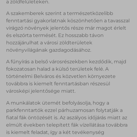
a zöldfelületeken.
A szakemberek szerint a természetközelibb
fenntartási gyakorlatnak köszönhetően a tavasszal
virágzó növények jelentős része már magot érlelt
és elszórta termését. Ez hosszabb távon
hozzájárulhat a városi zöldterületek
növényvilágának gazdagodásához.
A fűnyírás a belső városrészekben kezdődik, majd
fokozatosan halad a külső területek felé. A
történelmi Belváros és közvetlen környezete
továbbra is kiemelt fenntartásban részesül
városképi jelentősége miatt.
A munkálatok ütemét befolyásolja, hogy a
parkfenntartók ezzel párhuzamosan folytatják a
fiatal fák öntözését is. Az aszályos időjárás miatt az
elmúlt években telepített fák vízellátása továbbra
is kiemelt feladat, így a két tevékenység