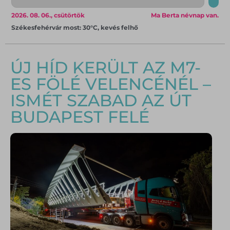
2026. 08. 06., csütörtök
Ma Berta névnap van.
Székesfehérvár most: 30°C, kevés felhő
ÚJ HÍD KERÜLT AZ M7-
ES FÖLÉ VELENCÉNÉL –
ISMÉT SZABAD AZ ÚT
BUDAPEST FELÉ