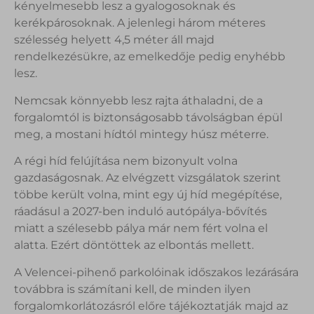
kényelmesebb lesz a gyalogosoknak és
kerékpárosoknak. A jelenlegi három méteres
szélesség helyett 4,5 méter áll majd
rendelkezésükre, az emelkedője pedig enyhébb
lesz.
Nemcsak könnyebb lesz rajta áthaladni, de a
forgalomtól is biztonságosabb távolságban épül
meg, a mostani hídtól mintegy húsz méterre.
A régi híd felújítása nem bizonyult volna
gazdaságosnak. Az elvégzett vizsgálatok szerint
többe került volna, mint egy új híd megépítése,
ráadásul a 2027-ben induló autópálya-bővítés
miatt a szélesebb pálya már nem fért volna el
alatta. Ezért döntöttek az elbontás mellett.
A Velencei-pihenő parkolóinak időszakos lezárására
továbbra is számítani kell, de minden ilyen
forgalomkorlátozásról előre tájékoztatják majd az