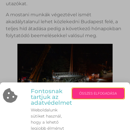
utazókat.
A mostani munkák végeztével ismét
akadálytalanul lehet közlekedni Budapest felé, a
teljes híd átadása pedig a következő hónapokban
folytatódó beemelésekkel valósul meg.
Fontosnak
ÖSSZES ELFOGADÁSA
tartjuk az
adatvédelmet
Weboldalunk
sütiket használ,
hogy a lehető
legjobb élményt