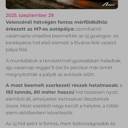
2025. szeptember 29.
Velencénél hétvégén fontos mérföldkőhöz
érkezett az M7-es autópálya:
szombatról
vasárnapra virradóra beemelték az új gyalogos- és
kerékpáros híd első elemeit a főváros felé vezető
pálya fölé.
A munkálatok a tervezettnél gyorsabban haladtak,
így vasárnap reggel 9 óra 54 perckor már ismét
megnyitották a pályát az autósok előtt.
A most beemelt szerkezeti részek hatalmasak:
a
193 tonnás, 80 méter hosszú
híd összesen nyolc
elemből áll, amelyeket kettesével illesztettek
össze. Most ezekből négy került a helyére, a többi
elem októberben következik.
Az új híd azért is fontos, mert biztonságosabb és