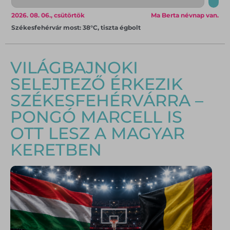
2026. 08. 06., csütörtök
Ma Berta névnap van.
Székesfehérvár most: 38°C, tiszta égbolt
VILÁGBAJNOKI
SELEJTEZŐ ÉRKEZIK
SZÉKESFEHÉRVÁRRA –
PONGÓ MARCELL IS
OTT LESZ A MAGYAR
KERETBEN