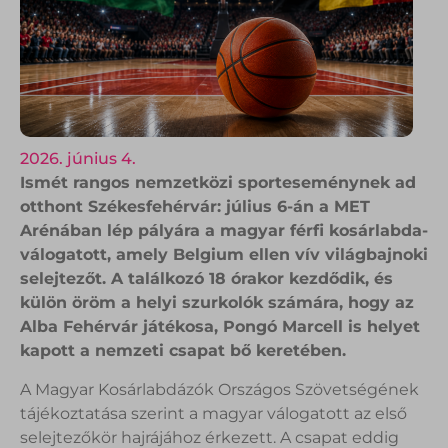
2026. június 4.
Ismét rangos nemzetközi sporteseménynek ad
otthont Székesfehérvár: július 6-án a MET
Arénában lép pályára a magyar férfi kosárlabda-
válogatott, amely Belgium ellen vív világbajnoki
selejtezőt. A találkozó 18 órakor kezdődik, és
külön öröm a helyi szurkolók számára, hogy az
Alba Fehérvár játékosa, Pongó Marcell is helyet
kapott a nemzeti csapat bő keretében.
A Magyar Kosárlabdázók Országos Szövetségének
tájékoztatása szerint a magyar válogatott az első
selejtezőkör hajrájához érkezett. A csapat eddig