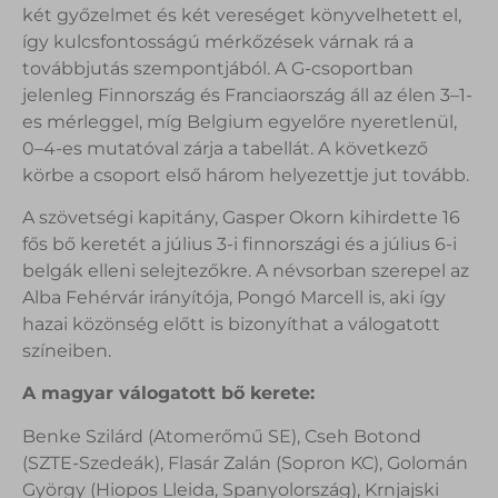
két győzelmet és két vereséget könyvelhetett el,
így kulcsfontosságú mérkőzések várnak rá a
továbbjutás szempontjából. A G-csoportban
jelenleg Finnország és Franciaország áll az élen 3–1-
es mérleggel, míg Belgium egyelőre nyeretlenül,
0–4-es mutatóval zárja a tabellát. A következő
körbe a csoport első három helyezettje jut tovább.
A szövetségi kapitány, Gasper Okorn kihirdette 16
fős bő keretét a július 3-i finnországi és a július 6-i
belgák elleni selejtezőkre. A névsorban szerepel az
Alba Fehérvár irányítója, Pongó Marcell is, aki így
hazai közönség előtt is bizonyíthat a válogatott
színeiben.
A magyar válogatott bő kerete:
Benke Szilárd (Atomerőmű SE), Cseh Botond
(SZTE-Szedeák), Flasár Zalán (Sopron KC), Golomán
György (Hiopos Lleida, Spanyolország), Krnjajski