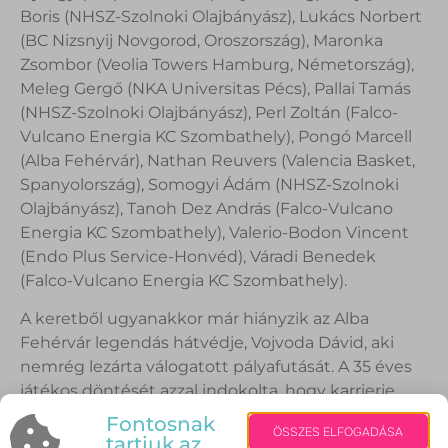
Boris (NHSZ-Szolnoki Olajbányász), Lukács Norbert
(BC Nizsnyij Novgorod, Oroszország), Maronka
Zsombor (Veolia Towers Hamburg, Németország),
Meleg Gergő (NKA Universitas Pécs), Pallai Tamás
(NHSZ-Szolnoki Olajbányász), Perl Zoltán (Falco-
Vulcano Energia KC Szombathely), Pongó Marcell
(Alba Fehérvár), Nathan Reuvers (Valencia Basket,
Spanyolország), Somogyi Ádám (NHSZ-Szolnoki
Olajbányász), Tanoh Dez András (Falco-Vulcano
Energia KC Szombathely), Valerio-Bodon Vincent
(Endo Plus Service-Honvéd), Váradi Benedek
(Falco-Vulcano Energia KC Szombathely).
A keretből ugyanakkor már hiányzik az Alba
Fehérvár legendás hátvédje, Vojvoda Dávid, aki
nemrég lezárta válogatott pályafutását. A 35 éves
játékos döntését azzal indokolta, hogy karrierje
meghosszabbítása érdekében nagyobb hangsúlyt
Fontosnak
ÖSSZES ELFOGADÁSA
kell fektetnie a regenerációra és a pihenésre.
tartjuk az