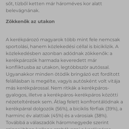
sőt, tízből ketten már hároméves kor alatt
belevágnának.
Zökkenők az utakon
A kerékpározó magyarok több mint fele nemcsak
sportolási, hanem közlekedési céllal is biciklizik. A
közlekedésben azonban adódnak zökkenők: a
kerékpározók harmada keveredett már
konfliktusba az utakon, legtöbbször autóssal.
Ugyanakkor minden ötödik bringázó ezt fordított
felállásban is megélte, vagyis autósként volt vitája
más kerékpárossal. Nem ritkák a kerékpáros-
gyalogos, illetve a kerékpáros-kerékpáros közötti
nézeteltérések sem. Átlag felett konfrontálódnak a
kerékpárral dolgozók (56%), a biciklis férfiak (39%), a
harminc év alattiak (45%) és a városiak (38%).
Továbbá a válaszadók háromnegyede szerint