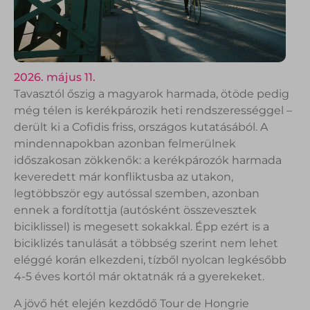
2026. május 11.
Tavasztól őszig a magyarok harmada, ötöde pedig
még télen is kerékpározik heti rendszerességgel –
derült ki a Cofidis friss, országos kutatásából. A
mindennapokban azonban felmerülnek
időszakosan zökkenők: a kerékpározók harmada
keveredett már konfliktusba az utakon,
legtöbbször egy autóssal szemben, azonban
ennek a fordítottja (autósként összevesztek
biciklissel) is megesett sokakkal. Épp ezért is a
biciklizés tanulását a többség szerint nem lehet
eléggé korán elkezdeni, tízből nyolcan legkésőbb
4-5 éves kortól már oktatnák rá a gyerekeket.
A jövő hét elején kezdődő Tour de Hongrie