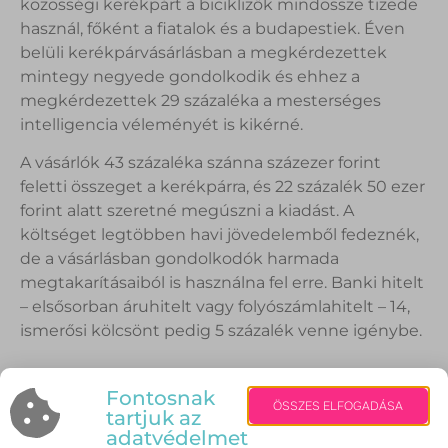
közösségi kerékpárt a biciklizők mindössze tizede
használ, főként a fiatalok és a budapestiek. Éven
belüli kerékpárvásárlásban a megkérdezettek
mintegy negyede gondolkodik és ehhez a
megkérdezettek 29 százaléka a mesterséges
intelligencia véleményét is kikérné.
A vásárlók 43 százaléka szánna százezer forint
feletti összeget a kerékpárra, és 22 százalék 50 ezer
forint alatt szeretné megúszni a kiadást. A
költséget legtöbben havi jövedelemből fedeznék,
de a vásárlásban gondolkodók harmada
megtakarításaiból is használna fel erre. Banki hitelt
– elsősorban áruhitelt vagy folyószámlahitelt – 14,
ismerősi kölcsönt pedig 5 százalék venne igénybe.
—
1 A Cofidis megbízásából az NRC reprezentatív
Fontosnak
ÖSSZES ELFOGADÁSA
tartjuk az
kutatást végzett a 18-75 éves internetező
adatvédelmet
lakosság körében a magyar lakosság