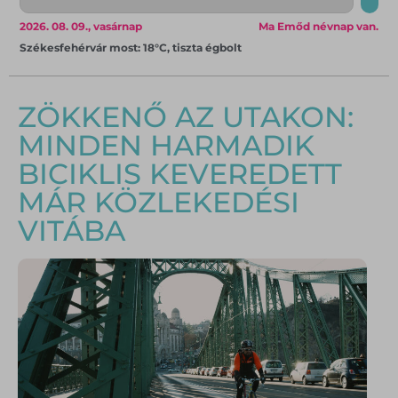
2026. 08. 09., vasárnap
Ma Emőd névnap van.
Székesfehérvár most: 18°C, tiszta égbolt
ZÖKKENŐ AZ UTAKON:
MINDEN HARMADIK
BICIKLIS KEVEREDETT
MÁR KÖZLEKEDÉSI
VITÁBA