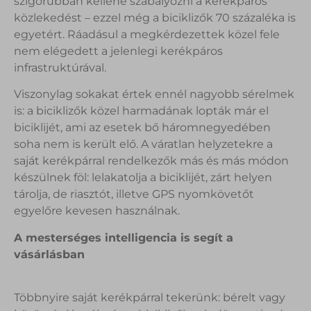
szigorúbban kellene szabályozni a kerékpáros
közlekedést – ezzel még a biciklizők 70 százaléka is
egyetért. Ráadásul a megkérdezettek közel fele
nem elégedett a jelenlegi kerékpáros
infrastruktúrával.
Viszonylag sokakat értek ennél nagyobb sérelmek
is: a biciklizők közel harmadának lopták már el
biciklijét, ami az esetek bő háromnegyedében
soha nem is került elő. A váratlan helyzetekre a
saját kerékpárral rendelkezők más és más módon
készülnek föl: lelakatolja a biciklijét, zárt helyen
tárolja, de riasztót, illetve GPS nyomkövetőt
egyelőre kevesen használnak.
A mesterséges intelligencia is segít a
vásárlásban
Többnyire saját kerékpárral tekerünk: bérelt vagy