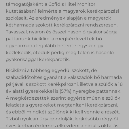
támogatójaként a Cofidis Hitel Monitor
kutatásában1 felmérte a magyarok kerékpározási
szokásait. Az eredmények alapján a magyarok
kétharmada szokott kerékpározni rendszeresen.
Tavasszal, nyáron és ősszel hasonló gyakorisággal
pattanunk biciklire: a megkérdezettek bő
egyharmada legalább hetente egyszer így
közlekedik, ötödük pedig még télen is hasonló
gyakorisággal kerékpározik.
Biciklizni a többség egyedül szokott, de
szabadidőtöltés gyanánt a válaszadók bő harmada
párjával is szokott kerékpározni, illetve a szülők a 18
év alatti gyerekekkel is (57%) nyeregbe pattannak.
A megkérdezettek szerint egyértelműen a szülők
feladata a gyerekeket megtanítani kerékpározni,
és ebből mindkét szülőnek ki kell vennie a részét.
Tízből nyolcan úgy gondolják, legkésőbb négy-öt
éves korban érdemes elkezdeni a biciklis oktatást,